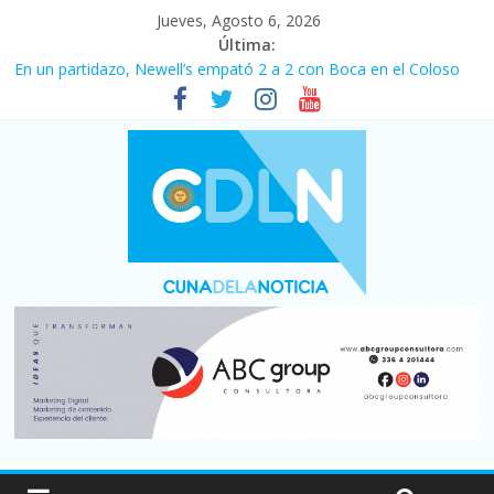
Jueves, Agosto 6, 2026
Última:
En un partidazo, Newell’s empató 2 a 2 con Boca en el Coloso
del Parque
Vacaciones de invierno con más movimiento y consumo
turístico: 4,6 millones de personas viajaron por el país, un 5,9%
más que en 2025
Fuerte caída de la venta de autos usados en julio: bajó un 12,6%
interanual
Central venció 1 a 0 al River de Coudet en el Monumental
Pullaro mejora sus relaciones con el Gobierno nacional