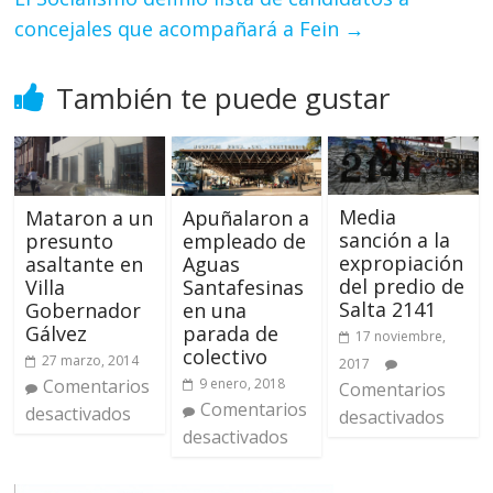
concejales que acompañará a Fein
→
También te puede gustar
Media
Mataron a un
Apuñalaron a
sanción a la
presunto
empleado de
expropiación
asaltante en
Aguas
del predio de
Villa
Santafesinas
Salta 2141
Gobernador
en una
Gálvez
parada de
17 noviembre,
colectivo
27 marzo, 2014
2017
Comentarios
9 enero, 2018
Comentarios
Comentarios
desactivados
desactivados
desactivados