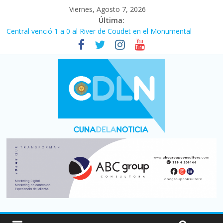
Viernes, Agosto 7, 2026
Última:
Fuerte caída de la venta de autos usados en julio: bajó un 12,6%
interanual
Central venció 1 a 0 al River de Coudet en el Monumental
La morosidad alcanzó su nivel más alto en dos décadas y ya
afecta a 400 mil deudores en Santa Fe
Desde que asumió Milei cerraron 41.000 kioscos: el sector
denuncia crisis como en 2001
Vacaciones de invierno con más movimiento y consumo
turístico: 4,6 millones de personas viajaron por el país, un 5,9%
más que en 2025