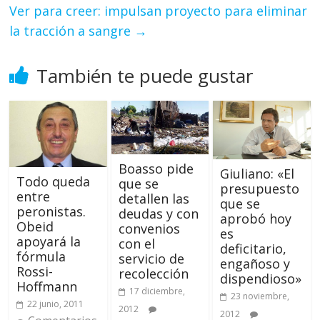
Ver para creer: impulsan proyecto para eliminar
la tracción a sangre
→
También te puede gustar
Boasso pide
Giuliano: «El
Todo queda
que se
presupuesto
entre
detallen las
que se
peronistas.
deudas y con
aprobó hoy
Obeid
convenios
es
apoyará la
con el
deficitario,
fórmula
servicio de
engañoso y
Rossi-
recolección
dispendioso»
Hoffmann
17 diciembre,
23 noviembre,
22 junio, 2011
2012
2012