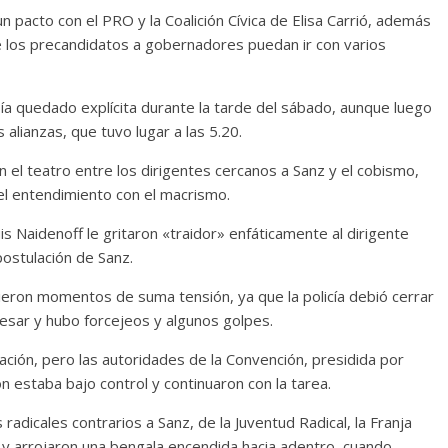
n pacto con el PRO y la Coalición Cívica de Elisa Carrió, además
ue los precandidatos a gobernadores puedan ir con varios
ía quedado explícita durante la tarde del sábado, aunque luego
 alianzas, que tuvo lugar a las 5.20.
 el teatro entre los dirigentes cercanos a Sanz y el cobismo,
el entendimiento con el macrismo.
 Naidenoff le gritaron «traidor» enfáticamente al dirigente
postulación de Sanz.
ivieron momentos de suma tensión, ya que la policía debió cerrar
gresar y hubo forcejeos y algunos golpes.
ación, pero las autoridades de la Convención, presidida por
ón estaba bajo control y continuaron con la tarea.
 radicales contrarios a Sanz, de la Juventud Radical, la Franja
 y arrojaron una bengala encendida hacia adentro, cuando