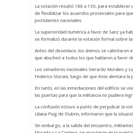
La votación resultó 186 a 130, para establecer u
de flexibilizar los acuerdos provinciales para q
postulantes nacionales.
La superioridad numérica a favor de Sanz ya hab
se formalizó durante la votación formal sobre las
Antes del desenlace, los ánimos se calentaron en
que abucheó a todos los que hablaron a favor d
Los senadores nacionales Gerardo Morales y Luis
Federico Storani, luego de que éste alentara la 
En tanto, en las inmediaciones del edificio se v
las puertas para que la militancia no pudiera in
La confusión estuvo a punto de perjudicar la vot
Liliana Puig de Stubrin, informaron que la situaci
Sin embargo, a la salida del encuentro, militantes
Morada y La Cantera, se apostaron en la puerta