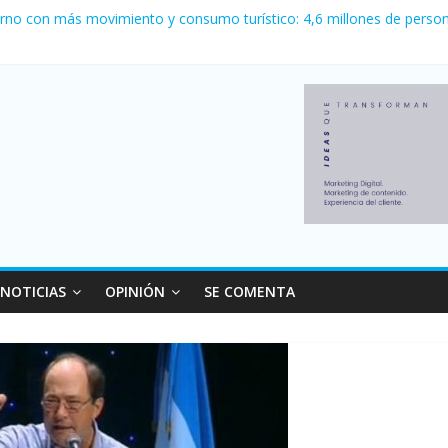
ewell’s empató 2 a 2 con Boca en el Coloso del Parque
erno con más movimiento y consumo turístico: 4,6 millones de person
venta de autos usados en julio: bajó un 12,6% interanual
 0 al River de Coudet en el Monumental
relaciones con el Gobierno nacional
NOTICIAS
OPINIÓN
SE COMENTA