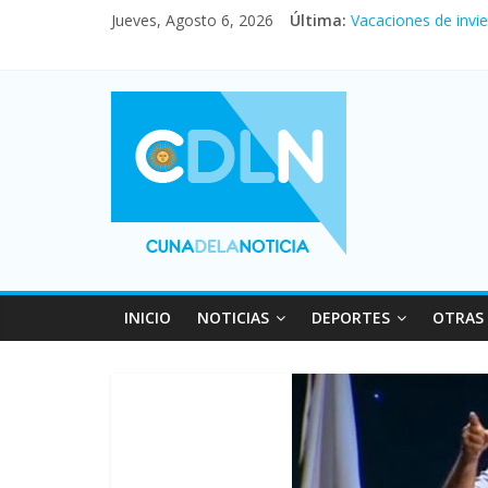
En un partidazo, N
Jueves, Agosto 6, 2026
Última:
Vacaciones de invi
Fuerte caída de la 
Central venció 1 a
Pullaro mejora sus 
INICIO
NOTICIAS
DEPORTES
OTRAS 