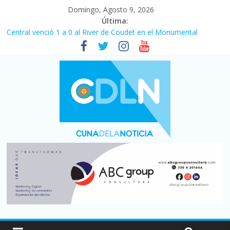
Domingo, Agosto 9, 2026
Última:
Central venció 1 a 0 al River de Coudet en el Monumental
La morosidad alcanzó su nivel más alto en dos décadas y ya
afecta a 400 mil deudores en Santa Fe
Desde que asumió Milei cerraron 41.000 kioscos: el sector
denuncia crisis como en 2001
Vacaciones de invierno con más movimiento y consumo
turístico: 4,6 millones de personas viajaron por el país, un 5,9%
más que en 2025
Fuerte caída de la venta de autos usados en julio: bajó un 12,6%
interanual