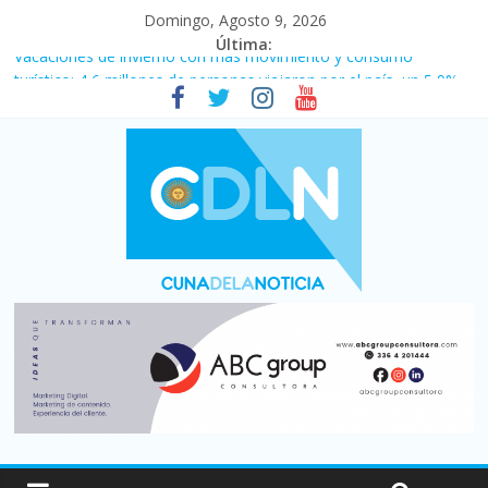
Domingo, Agosto 9, 2026
Última:
Vacaciones de invierno con más movimiento y consumo
turístico: 4,6 millones de personas viajaron por el país, un 5,9%
más que en 2025
Fuerte caída de la venta de autos usados en julio: bajó un 12,6%
interanual
El agro argentino logró un récord histórico de exportaciones en
el primer semestre de 2026
La morosidad alcanzó su nivel más alto en dos décadas y ya
afecta a 400 mil deudores en Santa Fe
Desde que asumió Milei cerraron 41.000 kioscos: el sector
denuncia crisis como en 2001