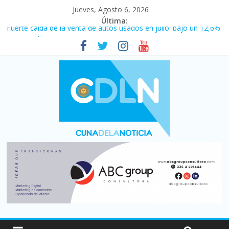
Jueves, Agosto 6, 2026
Última:
Fuerte caída de la venta de autos usados en julio: bajó un 12,6%
interanual
Central venció 1 a 0 al River de Coudet en el Monumental
La morosidad alcanzó su nivel más alto en dos décadas y ya
afecta a 400 mil deudores en Santa Fe
Desde que asumió Milei cerraron 41.000 kioscos: el sector
denuncia crisis como en 2001
Vacaciones de invierno con más movimiento y consumo
turístico: 4,6 millones de personas viajaron por el país, un 5,9%
más que en 2025