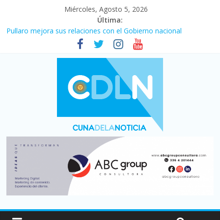
Miércoles, Agosto 5, 2026
Última:
Pullaro mejora sus relaciones con el Gobierno nacional
En un partidazo, Newell’s empató 2 a 2 con Boca en el Coloso
del Parque
Vacaciones de invierno con más movimiento y consumo
turístico: 4,6 millones de personas viajaron por el país, un 5,9%
más que en 2025
Fuerte caída de la venta de autos usados en julio: bajó un 12,6%
interanual
Central venció 1 a 0 al River de Coudet en el Monumental