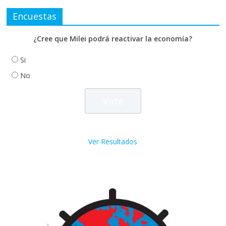
Encuestas
¿Cree que Milei podrá reactivar la economía?
Si
No
Ver Resultados