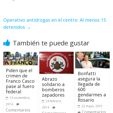
Operativo antidrogas en el centro: Al menos 15
detenidos
→
También te puede gustar
Piden que el
Bonfatti
crimen de
asegura la
Abrazo
Franco Casco
llegada de
solidario a
pase al fuero
600
bomberos
federal
gendarmes a
zapadores
13 noviembre,
Rosario
24 febrero,
2014
22 mayo, 2015
2014
Comentarios
Comentarios