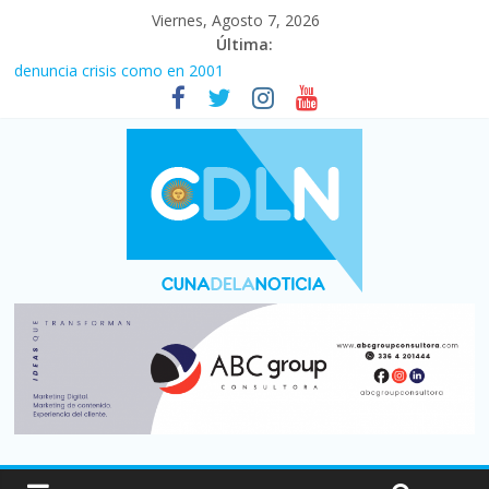
Viernes, Agosto 7, 2026
Última:
Desde que asumió Milei cerraron 41.000 kioscos: el sector
denuncia crisis como en 2001
Vacaciones de invierno con más movimiento y consumo
turístico: 4,6 millones de personas viajaron por el país, un 5,9%
más que en 2025
Fuerte caída de la venta de autos usados en julio: bajó un 12,6%
interanual
Central venció 1 a 0 al River de Coudet en el Monumental
La morosidad alcanzó su nivel más alto en dos décadas y ya
afecta a 400 mil deudores en Santa Fe