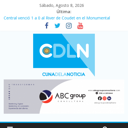
Sábado, Agosto 8, 2026
Última:
Central venció 1 a 0 al River de Coudet en el Monumental
La morosidad alcanzó su nivel más alto en dos décadas y ya
afecta a 400 mil deudores en Santa Fe
Desde que asumió Milei cerraron 41.000 kioscos: el sector
denuncia crisis como en 2001
Vacaciones de invierno con más movimiento y consumo
turístico: 4,6 millones de personas viajaron por el país, un 5,9%
más que en 2025
Fuerte caída de la venta de autos usados en julio: bajó un 12,6%
interanual