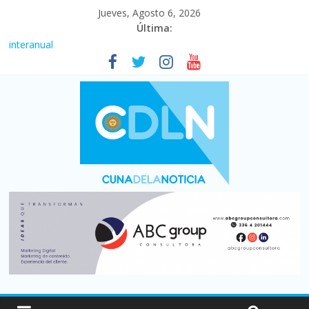
Jueves, Agosto 6, 2026
Última:
Fuerte caída de la venta de autos usados en julio: bajó un 12,6%
interanual
Central venció 1 a 0 al River de Coudet en el Monumental
La morosidad alcanzó su nivel más alto en dos décadas y ya
afecta a 400 mil deudores en Santa Fe
Desde que asumió Milei cerraron 41.000 kioscos: el sector
denuncia crisis como en 2001
Vacaciones de invierno con más movimiento y consumo
turístico: 4,6 millones de personas viajaron por el país, un 5,9%
más que en 2025