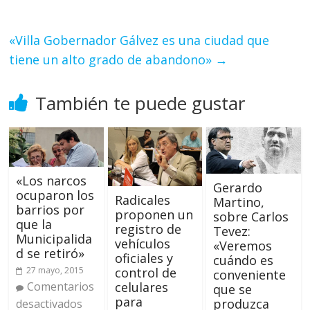
«Villa Gobernador Gálvez es una ciudad que
tiene un alto grado de abandono»
→
También te puede gustar
«Los narcos
Gerardo
ocuparon los
Radicales
Martino,
barrios por
proponen un
sobre Carlos
que la
registro de
Tevez:
Municipalida
vehículos
«Veremos
d se retiró»
oficiales y
cuándo es
control de
27 mayo, 2015
conveniente
celulares
Comentarios
que se
para
produzca
desactivados