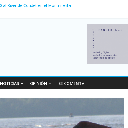
 0 al River de Coudet en el Monumental
nzó su nivel más alto en dos décadas y ya afecta a 400 mil deudores
ilei cerraron 41.000 kioscos: el sector denuncia crisis como en 200
erno con más movimiento y consumo turístico: 4,6 millones de perso
 venta de autos usados en julio: bajó un 12,6% interanual
NOTICIAS
OPINIÓN
SE COMENTA