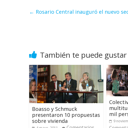
←
Rosario Central inauguró el nuevo se
También te puede gustar
Colecti
multitu
Boasso y Schmuck
mil per
presentaron 10 propuestas
sobre vivienda
9 noviem
Comentarios
Comentar
4 mayo, 2011