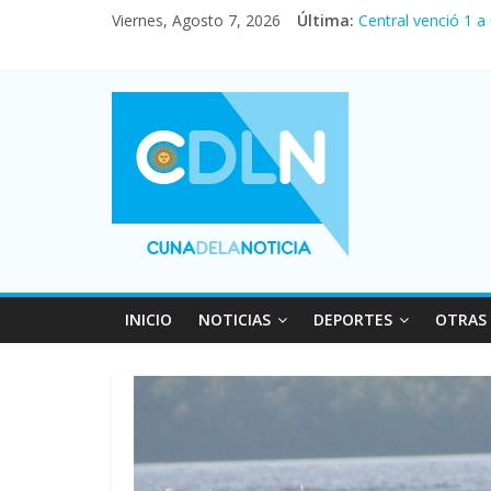
Viernes, Agosto 7, 2026
Última:
Central venció 1 a
La morosidad alca
Desde que asumió M
Vacaciones de invi
Fuerte caída de la
INICIO
NOTICIAS
DEPORTES
OTRAS 