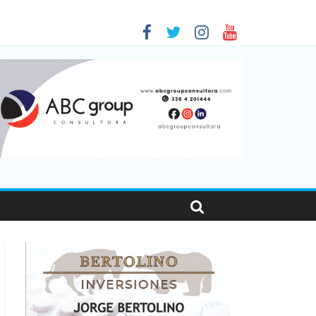
 en Santa Fe
1
nas viajaron por el país, un 5,9% más que en 2025