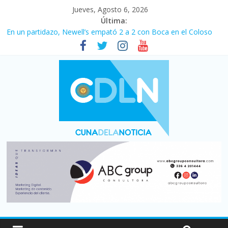
Jueves, Agosto 6, 2026
Última:
En un partidazo, Newell’s empató 2 a 2 con Boca en el Coloso
del Parque
Vacaciones de invierno con más movimiento y consumo
turístico: 4,6 millones de personas viajaron por el país, un 5,9%
más que en 2025
Fuerte caída de la venta de autos usados en julio: bajó un 12,6%
interanual
Central venció 1 a 0 al River de Coudet en el Monumental
Pullaro mejora sus relaciones con el Gobierno nacional