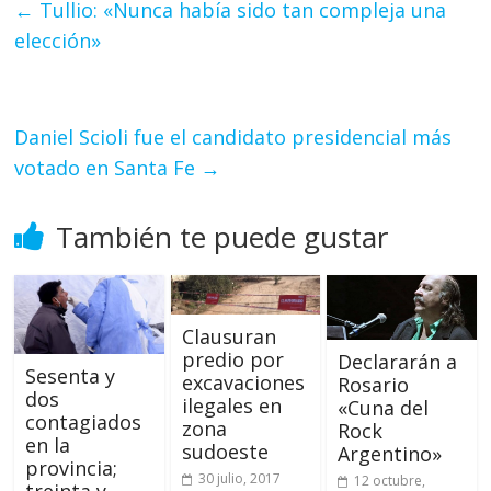
←
Tullio: «Nunca había sido tan compleja una
elección»
Daniel Scioli fue el candidato presidencial más
votado en Santa Fe
→
También te puede gustar
Clausuran
predio por
Declararán a
Sesenta y
excavaciones
Rosario
dos
ilegales en
«Cuna del
contagiados
zona
Rock
en la
sudoeste
Argentino»
provincia;
30 julio, 2017
12 octubre,