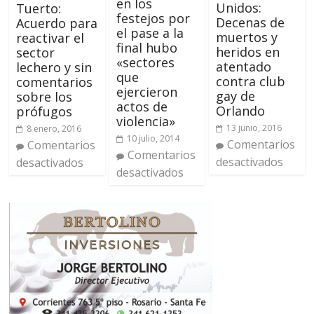
en los
Unidos:
Tuerto:
festejos por
Decenas de
Acuerdo para
el pase a la
muertos y
reactivar el
final hubo
heridos en
sector
«sectores
atentado
lechero y sin
que
contra club
comentarios
ejercieron
gay de
sobre los
actos de
Orlando
prófugos
violencia»
13 junio, 2016
8 enero, 2016
10 julio, 2014
Comentarios
Comentarios
Comentarios
desactivados
desactivados
desactivados