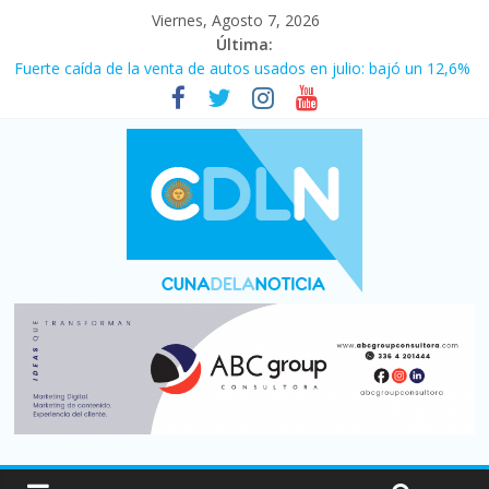
Viernes, Agosto 7, 2026
Última:
Vacaciones de invierno con más movimiento y consumo
turístico: 4,6 millones de personas viajaron por el país, un 5,9%
más que en 2025
Fuerte caída de la venta de autos usados en julio: bajó un 12,6%
interanual
Central venció 1 a 0 al River de Coudet en el Monumental
La morosidad alcanzó su nivel más alto en dos décadas y ya
afecta a 400 mil deudores en Santa Fe
Desde que asumió Milei cerraron 41.000 kioscos: el sector
denuncia crisis como en 2001