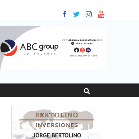
 en Santa Fe
01
nas viajaron por el país, un 5,9% más que en 2025