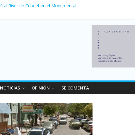
a 0 al River de Coudet en el Monumental
nzó su nivel más alto en dos décadas y ya afecta a 400 mil deudores
Milei cerraron 41.000 kioscos: el sector denuncia crisis como en 20
ierno con más movimiento y consumo turístico: 4,6 millones de perso
 venta de autos usados en julio: bajó un 12,6% interanual
NOTICIAS
OPINIÓN
SE COMENTA