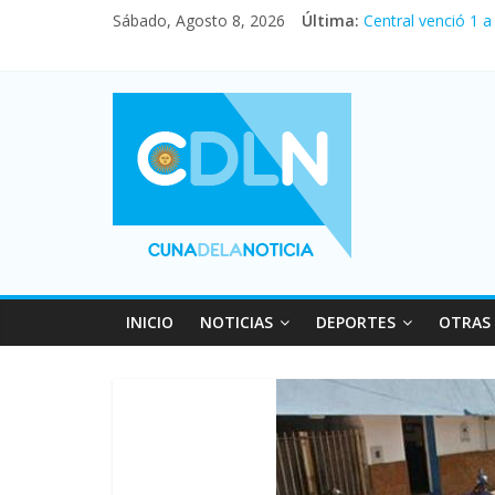
Sábado, Agosto 8, 2026
Última:
Central venció 1 
La morosidad alca
Desde que asumió 
Vacaciones de inv
Fuerte caída de la
INICIO
NOTICIAS
DEPORTES
OTRAS 