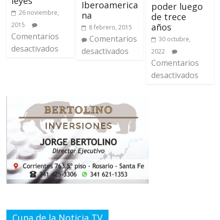
leyes
Iberoamerica
poder luego
26 noviembre,
na
de trece
2015
años
8 febrero, 2015
Comentarios
Comentarios
30 octubre,
desactivados
desactivados
2022
Comentarios
desactivados
Cuna de la Noticia TV