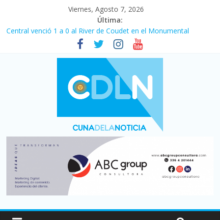
Viernes, Agosto 7, 2026
Última:
Fuerte caída de la venta de autos usados en julio: bajó un 12,6%
interanual
Central venció 1 a 0 al River de Coudet en el Monumental
La morosidad alcanzó su nivel más alto en dos décadas y ya
afecta a 400 mil deudores en Santa Fe
Desde que asumió Milei cerraron 41.000 kioscos: el sector
denuncia crisis como en 2001
Vacaciones de invierno con más movimiento y consumo
turístico: 4,6 millones de personas viajaron por el país, un 5,9%
más que en 2025