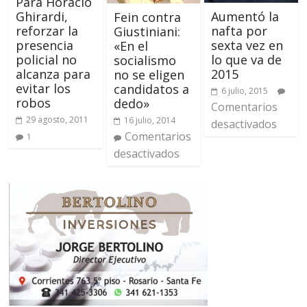
Para Horacio
Ghirardi,
Aumentó la
Fein contra
reforzar la
nafta por
Giustiniani:
presencia
sexta vez en
«En el
policial no
lo que va de
socialismo
alcanza para
2015
no se eligen
evitar los
candidatos a
6 julio, 2015
robos
dedo»
Comentarios
29 agosto, 2011
16 julio, 2014
desactivados
Comentarios
1
desactivados