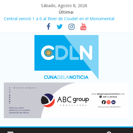
Sábado, Agosto 8, 2026
Última:
Fuerte caída de la venta de autos usados en julio: bajó un 12,6%
interanual
Central venció 1 a 0 al River de Coudet en el Monumental
La morosidad alcanzó su nivel más alto en dos décadas y ya
afecta a 400 mil deudores en Santa Fe
Desde que asumió Milei cerraron 41.000 kioscos: el sector
denuncia crisis como en 2001
Vacaciones de invierno con más movimiento y consumo
turístico: 4,6 millones de personas viajaron por el país, un 5,9%
más que en 2025