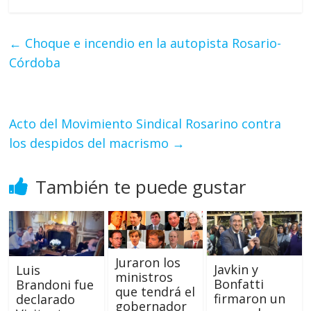
←
Choque e incendio en la autopista Rosario-
Córdoba
Acto del Movimiento Sindical Rosarino contra
los despidos del macrismo
→
También te puede gustar
Juraron los
Javkin y
Luis
ministros
Bonfatti
Brandoni fue
que tendrá el
firmaron un
declarado
gobernador