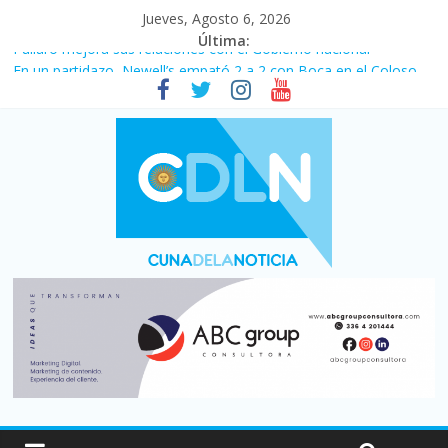
Jueves, Agosto 6, 2026
Última:
Pullaro mejora sus relaciones con el Gobierno nacional
En un partidazo, Newell’s empató 2 a 2 con Boca en el Coloso
del Parque
Vacaciones de invierno con más movimiento y consumo
turístico: 4,6 millones de personas viajaron por el país, un 5,9%
más que en 2025
Fuerte caída de la venta de autos usados en julio: bajó un 12,6%
interanual
Central venció 1 a 0 al River de Coudet en el Monumental