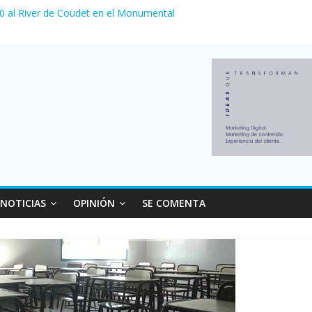
 venta de autos usados en julio: bajó un 12,6% interanual
 0 al River de Coudet en el Monumental
nzó su nivel más alto en dos décadas y ya afecta a 400 mil deudores
ilei cerraron 41.000 kioscos: el sector denuncia crisis como en 200
erno con más movimiento y consumo turístico: 4,6 millones de perso
NOTICIAS
OPINIÓN
SE COMENTA