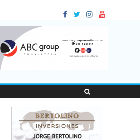
 en Santa Fe
1
nas viajaron por el país, un 5,9% más que en 2025