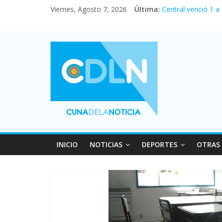
Fuerte caída de la
Viernes, Agosto 7, 2026
Última:
Central venció 1 a
La morosidad alca
Desde que asumió M
Vacaciones de invi
INICIO
NOTICIAS
DEPORTES
OTRAS 