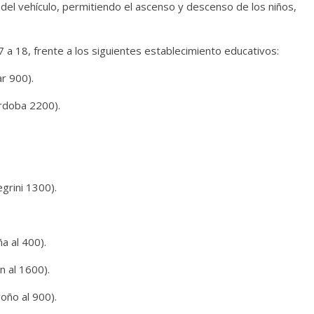
a del vehículo, permitiendo el ascenso y descenso de los niños,
7 a 18, frente a los siguientes establecimiento educativos:
r 900).
rdoba 2200).
grini 1300).
a al 400).
 al 1600).
oño al 900).