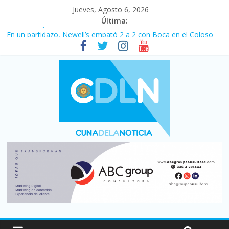
Jueves, Agosto 6, 2026
Última:
Pullaro mejora sus relaciones con el Gobierno nacional
En un partidazo, Newell’s empató 2 a 2 con Boca en el Coloso
del Parque
Vacaciones de invierno con más movimiento y consumo
turístico: 4,6 millones de personas viajaron por el país, un 5,9%
más que en 2025
Fuerte caída de la venta de autos usados en julio: bajó un 12,6%
interanual
Central venció 1 a 0 al River de Coudet en el Monumental