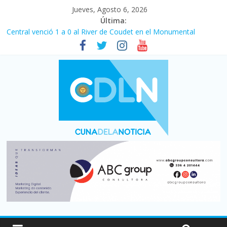
Jueves, Agosto 6, 2026
Última:
Central venció 1 a 0 al River de Coudet en el Monumental
La morosidad alcanzó su nivel más alto en dos décadas y ya
afecta a 400 mil deudores en Santa Fe
Desde que asumió Milei cerraron 41.000 kioscos: el sector
denuncia crisis como en 2001
Vacaciones de invierno con más movimiento y consumo
turístico: 4,6 millones de personas viajaron por el país, un 5,9%
más que en 2025
Fuerte caída de la venta de autos usados en julio: bajó un 12,6%
interanual