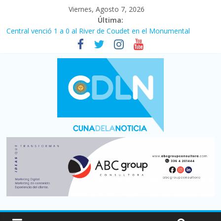
Viernes, Agosto 7, 2026
Última:
Central venció 1 a 0 al River de Coudet en el Monumental
La morosidad alcanzó su nivel más alto en dos décadas y ya
afecta a 400 mil deudores en Santa Fe
Desde que asumió Milei cerraron 41.000 kioscos: el sector
denuncia crisis como en 2001
Vacaciones de invierno con más movimiento y consumo
turístico: 4,6 millones de personas viajaron por el país, un 5,9%
más que en 2025
Fuerte caída de la venta de autos usados en julio: bajó un 12,6%
interanual