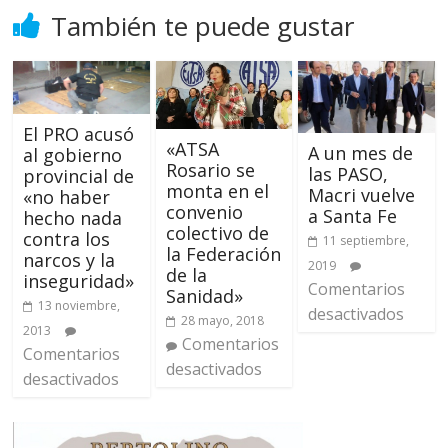
También te puede gustar
El PRO acusó
«ATSA
A un mes de
al gobierno
Rosario se
las PASO,
provincial de
monta en el
Macri vuelve
«no haber
convenio
a Santa Fe
hecho nada
colectivo de
contra los
11 septiembre,
la Federación
narcos y la
2019
de la
inseguridad»
Comentarios
Sanidad»
13 noviembre,
desactivados
28 mayo, 2018
2013
Comentarios
Comentarios
desactivados
desactivados