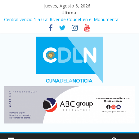
Jueves, Agosto 6, 2026
Última:
Central venció 1 a 0 al River de Coudet en el Monumental
La morosidad alcanzó su nivel más alto en dos décadas y ya
afecta a 400 mil deudores en Santa Fe
Desde que asumió Milei cerraron 41.000 kioscos: el sector
denuncia crisis como en 2001
Vacaciones de invierno con más movimiento y consumo
turístico: 4,6 millones de personas viajaron por el país, un 5,9%
más que en 2025
Fuerte caída de la venta de autos usados en julio: bajó un 12,6%
interanual