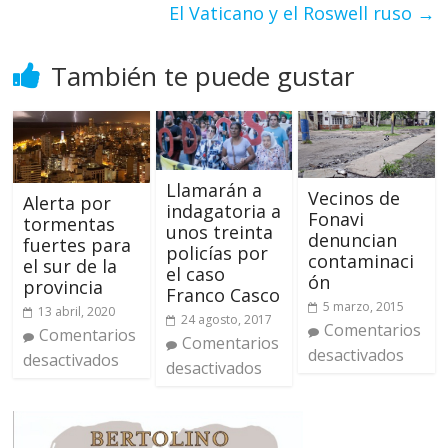
El Vaticano y el Roswell ruso
→
También te puede gustar
Llamarán a
Vecinos de
Alerta por
indagatoria a
Fonavi
tormentas
unos treinta
denuncian
fuertes para
policías por
contaminaci
el sur de la
el caso
ón
provincia
Franco Casco
5 marzo, 2015
13 abril, 2020
24 agosto, 2017
Comentarios
Comentarios
Comentarios
desactivados
desactivados
desactivados