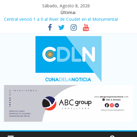
Sábado, Agosto 8, 2026
Última:
Central venció 1 a 0 al River de Coudet en el Monumental
La morosidad alcanzó su nivel más alto en dos décadas y ya
afecta a 400 mil deudores en Santa Fe
Desde que asumió Milei cerraron 41.000 kioscos: el sector
denuncia crisis como en 2001
Vacaciones de invierno con más movimiento y consumo
turístico: 4,6 millones de personas viajaron por el país, un 5,9%
más que en 2025
Fuerte caída de la venta de autos usados en julio: bajó un 12,6%
interanual