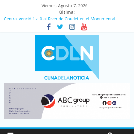
Viernes, Agosto 7, 2026
Última:
Central venció 1 a 0 al River de Coudet en el Monumental
La morosidad alcanzó su nivel más alto en dos décadas y ya
afecta a 400 mil deudores en Santa Fe
Desde que asumió Milei cerraron 41.000 kioscos: el sector
denuncia crisis como en 2001
Vacaciones de invierno con más movimiento y consumo
turístico: 4,6 millones de personas viajaron por el país, un 5,9%
más que en 2025
Fuerte caída de la venta de autos usados en julio: bajó un 12,6%
interanual