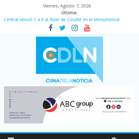
Viernes, Agosto 7, 2026
Última:
Central venció 1 a 0 al River de Coudet en el Monumental
La morosidad alcanzó su nivel más alto en dos décadas y ya
afecta a 400 mil deudores en Santa Fe
Desde que asumió Milei cerraron 41.000 kioscos: el sector
denuncia crisis como en 2001
Vacaciones de invierno con más movimiento y consumo
turístico: 4,6 millones de personas viajaron por el país, un 5,9%
más que en 2025
Fuerte caída de la venta de autos usados en julio: bajó un 12,6%
interanual