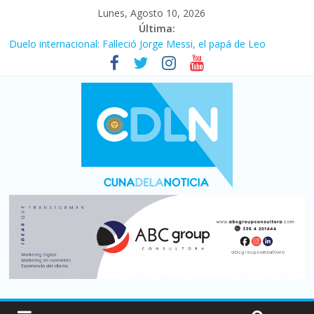
Lunes, Agosto 10, 2026
Última:
Duelo internacional: Falleció Jorge Messi, el papá de Leo
El consumo sigue frenado: las ventas minoristas cayeron 3,8 en
julio y acumulan siete meses en baja
Newell’s cayó 2 a 1 ante Defensa y Justicia en Florencio Varela
por la cuarta fecha del Clausura
El agro argentino logró un récord histórico de exportaciones en
el primer semestre de 2026
La construcción cayó 4,1% en junio y registró su cuarta baja del
año