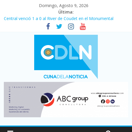
Domingo, Agosto 9, 2026
Última:
Central venció 1 a 0 al River de Coudet en el Monumental
La morosidad alcanzó su nivel más alto en dos décadas y ya
afecta a 400 mil deudores en Santa Fe
Desde que asumió Milei cerraron 41.000 kioscos: el sector
denuncia crisis como en 2001
Vacaciones de invierno con más movimiento y consumo
turístico: 4,6 millones de personas viajaron por el país, un 5,9%
más que en 2025
Fuerte caída de la venta de autos usados en julio: bajó un 12,6%
interanual