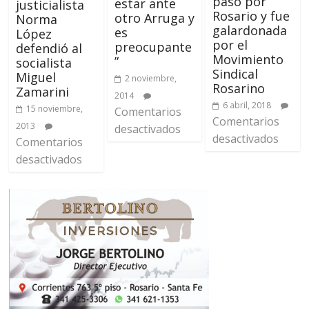
pasó por
estar ante
justicialista
Rosario y fue
otro Arruga y
Norma
galardonada
es
López
por el
preocupante
defendió al
Movimiento
”
socialista
Sindical
Miguel
2 noviembre,
Rosarino
Zamarini
2014
6 abril, 2018
15 noviembre,
Comentarios
Comentarios
2013
desactivados
desactivados
Comentarios
desactivados