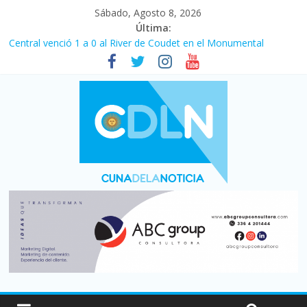
Sábado, Agosto 8, 2026
Última:
Central venció 1 a 0 al River de Coudet en el Monumental
La morosidad alcanzó su nivel más alto en dos décadas y ya
afecta a 400 mil deudores en Santa Fe
Desde que asumió Milei cerraron 41.000 kioscos: el sector
denuncia crisis como en 2001
Vacaciones de invierno con más movimiento y consumo
turístico: 4,6 millones de personas viajaron por el país, un 5,9%
más que en 2025
Fuerte caída de la venta de autos usados en julio: bajó un 12,6%
interanual