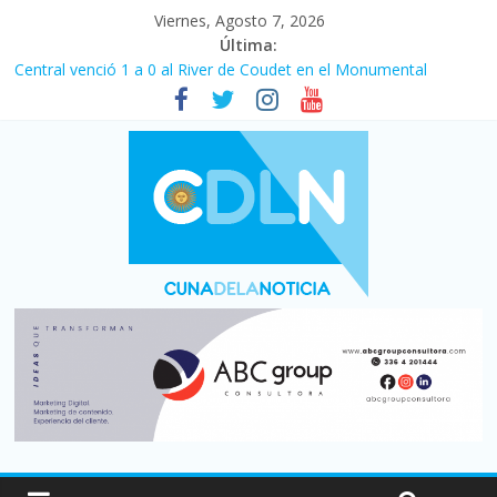
Viernes, Agosto 7, 2026
Última:
Central venció 1 a 0 al River de Coudet en el Monumental
La morosidad alcanzó su nivel más alto en dos décadas y ya
afecta a 400 mil deudores en Santa Fe
Desde que asumió Milei cerraron 41.000 kioscos: el sector
denuncia crisis como en 2001
Vacaciones de invierno con más movimiento y consumo
turístico: 4,6 millones de personas viajaron por el país, un 5,9%
más que en 2025
Fuerte caída de la venta de autos usados en julio: bajó un 12,6%
interanual