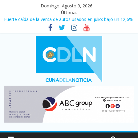
Domingo, Agosto 9, 2026
Última:
Fuerte caída de la venta de autos usados en julio: bajó un 12,6%
interanual
Central venció 1 a 0 al River de Coudet en el Monumental
La morosidad alcanzó su nivel más alto en dos décadas y ya
afecta a 400 mil deudores en Santa Fe
Desde que asumió Milei cerraron 41.000 kioscos: el sector
denuncia crisis como en 2001
Vacaciones de invierno con más movimiento y consumo
turístico: 4,6 millones de personas viajaron por el país, un 5,9%
más que en 2025