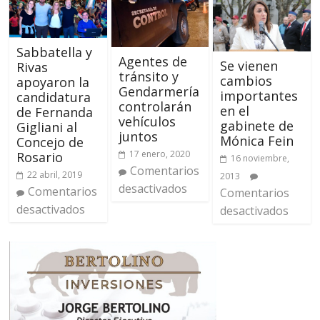
Sabbatella y
Agentes de
Se vienen
Rivas
tránsito y
cambios
apoyaron la
Gendarmería
importantes
candidatura
controlarán
en el
de Fernanda
vehículos
gabinete de
Gigliani al
juntos
Mónica Fein
Concejo de
17 enero, 2020
Rosario
16 noviembre,
Comentarios
22 abril, 2019
2013
desactivados
Comentarios
Comentarios
desactivados
desactivados