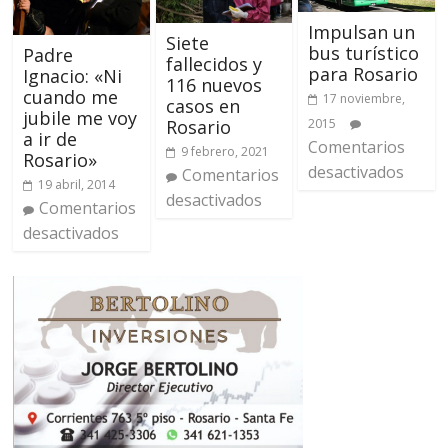
Impulsan un
Siete
bus turístico
Padre
fallecidos y
para Rosario
Ignacio: «Ni
116 nuevos
cuando me
17 noviembre,
casos en
jubile me voy
Rosario
2015
a ir de
Comentarios
9 febrero, 2021
Rosario»
desactivados
Comentarios
19 abril, 2014
desactivados
Comentarios
desactivados