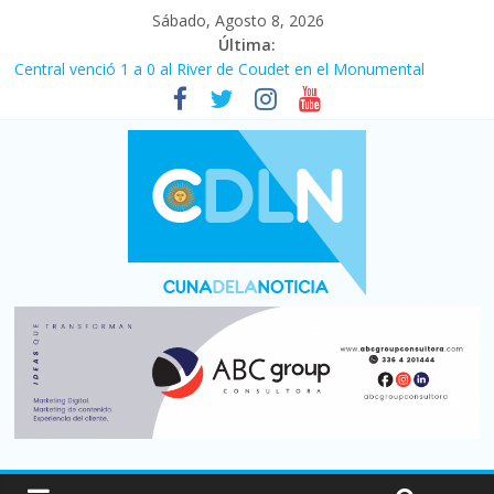
Sábado, Agosto 8, 2026
Última:
Central venció 1 a 0 al River de Coudet en el Monumental
La morosidad alcanzó su nivel más alto en dos décadas y ya
afecta a 400 mil deudores en Santa Fe
Desde que asumió Milei cerraron 41.000 kioscos: el sector
denuncia crisis como en 2001
Vacaciones de invierno con más movimiento y consumo
turístico: 4,6 millones de personas viajaron por el país, un 5,9%
más que en 2025
Fuerte caída de la venta de autos usados en julio: bajó un 12,6%
interanual