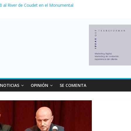
 0 al River de Coudet en el Monumental
nzó su nivel más alto en dos décadas y ya afecta a 400 mil deudores
ilei cerraron 41.000 kioscos: el sector denuncia crisis como en 200
erno con más movimiento y consumo turístico: 4,6 millones de perso
 venta de autos usados en julio: bajó un 12,6% interanual
NOTICIAS
OPINIÓN
SE COMENTA