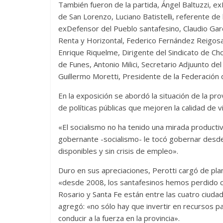
También fueron de la partida, Ángel Baltuzzi, ex
de San Lorenzo, Luciano Batistelli, referente 
exDefensor del Pueblo santafesino, Claudio Garc
Renta y Horizontal, Federico Fernández Reigosa,
Enrique Riquelme, Dirigente del Sindicato de Ch
de Funes, Antonio Milici, Secretario Adjuunto d
Guillermo Moretti, Presidente de la Federación d
En la exposición se abordó la situación de la pro
de políticas públicas que mejoren la calidad de v
«El socialismo no ha tenido una mirada productiva
gobernante -socialismo- le tocó gobernar desde
disponibles y sin crisis de empleo».
Duro en sus apreciaciones, Perotti cargó de pla
«desde 2008, los santafesinos hemos perdido ca
Rosario y Santa Fe están entre las cuatro ciudad
agregó: «no sólo hay que invertir en recursos para
conducir a la fuerza en la provincia».