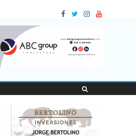
 en Santa Fe
1
nas viajaron por el país, un 5,9% más que en 2025