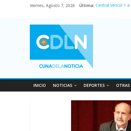
Viernes, Agosto 7, 2026
Última:
Central venció 1 a
La morosidad alca
Desde que asumió M
Vacaciones de invi
Fuerte caída de la
INICIO
NOTICIAS
DEPORTES
OTRAS 