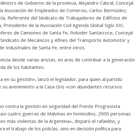
Ministro de Gobierno de la provincia, Alejandro Cabral, Concejal
de la Asociación de Empleados de Comercio, Carlos Bermúdez,
ía, Referente del Sindicato de Trabajadores de Edificios de
 Presidente de la Asociación Civil Agenda Global Siglo XXI,
oferes de Camiones de Santa Fe, Rolvider Santacroce, Concejal
el Sindicato de Mecánicos y Afines del Transporte Automotor y
e Industriales de Santa Fe, entre otros.
vincia desde varias aristas, en aras de contribuir a la generación
ida de los habitantes.
 en su gestión», lanzó el legislador, para quien al partido
 su avenimiento a la Casa Gris «con abundantes recursos
no contra la gestión en seguridad del Frente Progresista
si cuatro guerras de Malvinas en homicidios, 2900 personas.
es más violentas de la Argentina», disparó el rafaelino, y
 el trabajo de los policías, sino en decisión política para