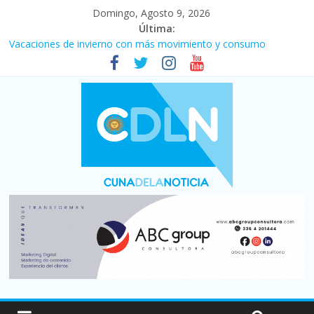
Domingo, Agosto 9, 2026
Última:
Vacaciones de invierno con más movimiento y consumo
turístico: 4,6 millones de personas viajaron por el país, un 5,9%
más que en 2025
El agro argentino logró un récord histórico de exportaciones en
el primer semestre de 2026
Duelo internacional: Falleció Jorge Messi, el papá de Leo
La morosidad alcanzó su nivel más alto en dos décadas y ya
afecta a 400 mil deudores en Santa Fe
Desde que asumió Milei cerraron 41.000 kioscos: el sector
denuncia crisis como en 2001