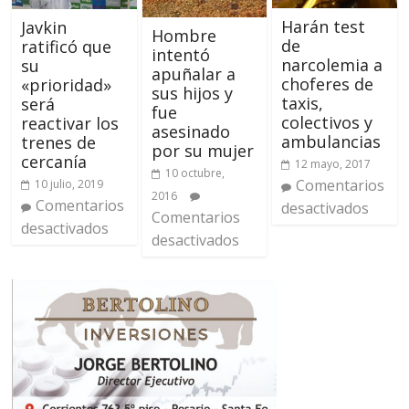
Harán test
Javkin
Hombre
de
ratificó que
intentó
narcolemia a
su
apuñalar a
choferes de
«prioridad»
sus hijos y
taxis,
será
fue
colectivos y
reactivar los
asesinado
ambulancias
trenes de
por su mujer
cercanía
12 mayo, 2017
10 octubre,
Comentarios
10 julio, 2019
2016
Comentarios
desactivados
Comentarios
desactivados
desactivados