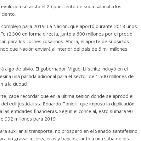
volución se alista el 25 por ciento de suba salarial a los
 ciento.
s complejo para 2019. La Nación, que aportó durante 2018 unos
Fe (2.300 en forma directa, junto a 600 millones por el precio
 iban para los coches rosarinos. Ahora, el aporte de subsidios
ndo que Nación enviará al interior del país de 5 mil millones.
rá algo de alivio. El gobernador Miguel Lifschitz incluyó en el
sina una partida adicional para el sector de 1.500 millones de
n a la ciudad.
e, cabe recordar que en la última sesión donde se aprobó el
del edil justicialista Eduardo Toniolli, que impuso la duplicación
a las entidades financieras. Según el concejal, esto sumará 90
de 992 millones para 2019.
ara auxiliar al transporte, no prosperó en el Senado santafesino
ra un gravar a cerealeras y bancos, junto a una suba de los