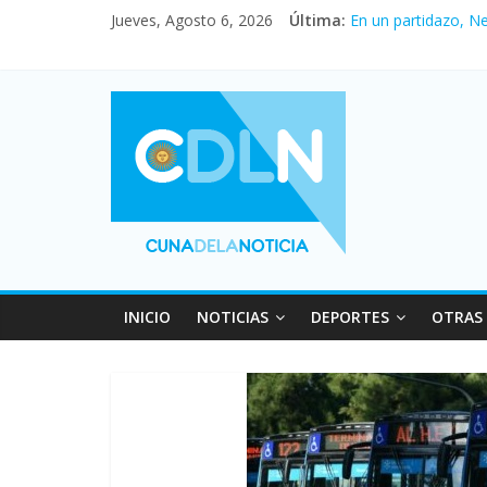
Jueves, Agosto 6, 2026
Última:
En un partidazo, N
Vacaciones de invi
Fuerte caída de la 
Central venció 1 a
Pullaro mejora sus 
INICIO
NOTICIAS
DEPORTES
OTRAS 