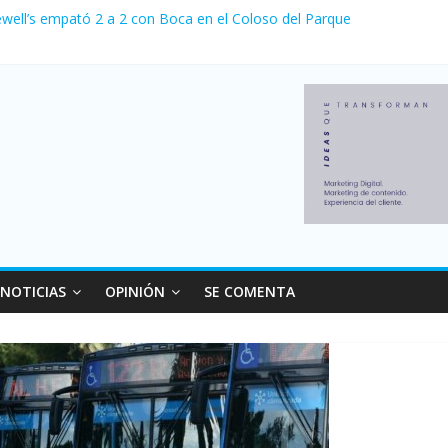
ewell’s empató 2 a 2 con Boca en el Coloso del Parque
erno con más movimiento y consumo turístico: 4,6 millones de person
venta de autos usados en julio: bajó un 12,6% interanual
 0 al River de Coudet en el Monumental
relaciones con el Gobierno nacional
NOTICIAS
OPINIÓN
SE COMENTA