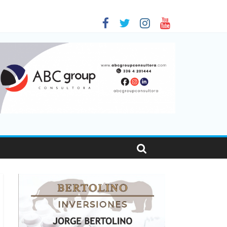
as viajaron por el país, un 5,9% más que en 2025