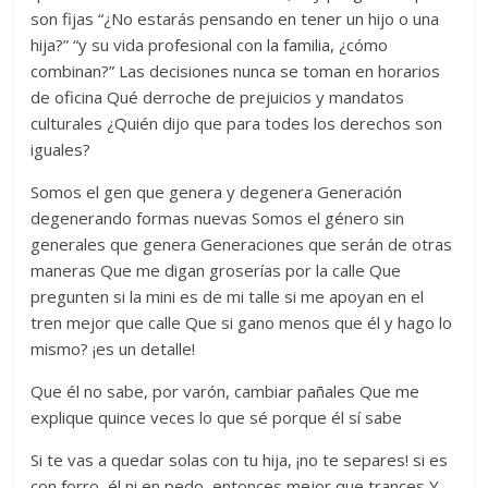
son fijas “¿No estarás pensando en tener un hijo o una
hija?” “y su vida profesional con la familia, ¿cómo
combinan?” Las decisiones nunca se toman en horarios
de oficina Qué derroche de prejuicios y mandatos
culturales ¿Quién dijo que para todes los derechos son
iguales?
Somos el gen que genera y degenera Generación
degenerando formas nuevas Somos el género sin
generales que genera Generaciones que serán de otras
maneras Que me digan groserías por la calle Que
pregunten si la mini es de mi talle si me apoyan en el
tren mejor que calle Que si gano menos que él y hago lo
mismo? ¡es un detalle!
Que él no sabe, por varón, cambiar pañales Que me
explique quince veces lo que sé porque él sí sabe
Si te vas a quedar solas con tu hija, ¡no te separes! si es
con forro, él ni en pedo, entonces mejor que trances Y