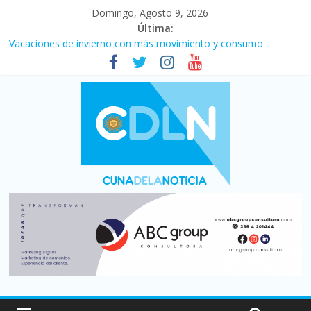
Domingo, Agosto 9, 2026
Última:
Vacaciones de invierno con más movimiento y consumo
turístico: 4,6 millones de personas viajaron por el país, un 5,9%
más que en 2025
El agro argentino logró un récord histórico de exportaciones en
el primer semestre de 2026
Duelo internacional: Falleció Jorge Messi, el papá de Leo
La morosidad alcanzó su nivel más alto en dos décadas y ya
afecta a 400 mil deudores en Santa Fe
Desde que asumió Milei cerraron 41.000 kioscos: el sector
denuncia crisis como en 2001