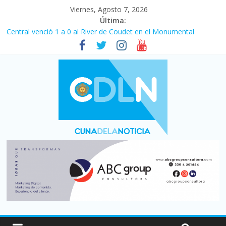
Viernes, Agosto 7, 2026
Última:
Central venció 1 a 0 al River de Coudet en el Monumental
La morosidad alcanzó su nivel más alto en dos décadas y ya
afecta a 400 mil deudores en Santa Fe
Desde que asumió Milei cerraron 41.000 kioscos: el sector
denuncia crisis como en 2001
Vacaciones de invierno con más movimiento y consumo
turístico: 4,6 millones de personas viajaron por el país, un 5,9%
más que en 2025
Fuerte caída de la venta de autos usados en julio: bajó un 12,6%
interanual