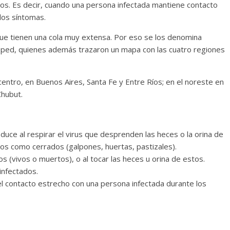
nos. Es decir, cuando una persona infectada mantiene contacto
los síntomas.
 que tienen una cola muy extensa. Por eso se los denomina
sped, quienes además trazaron un mapa con las cuatro regiones
 centro, en Buenos Aires, Santa Fe y Entre Ríos; en el noreste en
Chubut.
oduce al respirar el virus que desprenden las heces o la orina de
tos como cerrados (galpones, huertas, pastizales).
os (vivos o muertos), o al tocar las heces u orina de estos.
infectados.
el contacto estrecho con una persona infectada durante los