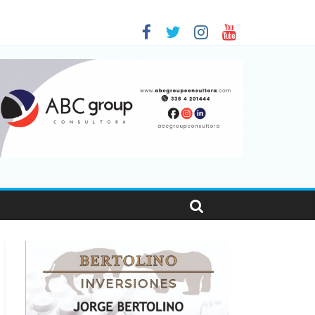
nas viajaron por el país, un 5,9% más que en 2025
 en Santa Fe
1