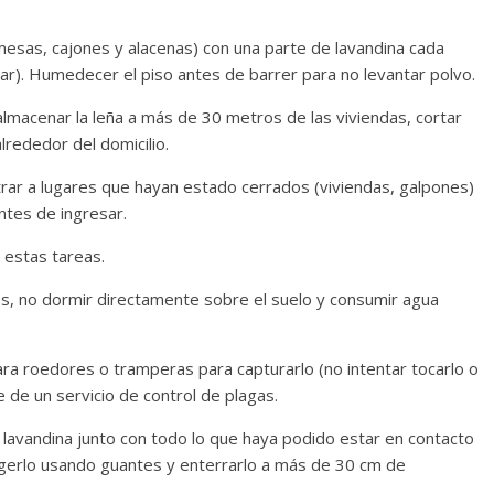
.
 mesas, cajones y alacenas) con una parte de lavandina cada
ar). Humedecer el piso antes de barrer para no levantar polvo.
y almacenar la leña a más de 30 metros de las viviendas, cortar
rededor del domicilio.
trar a lugares que hayan estado cerrados (viviendas, galpones)
antes de ingresar.
r estas tareas.
es, no dormir directamente sobre el suelo y consumir agua
ara roedores o tramperas para capturarlo (no intentar tocarlo o
e de un servicio de control de plagas.
n lavandina junto con todo lo que haya podido estar en contacto
gerlo usando guantes y enterrarlo a más de 30 cm de