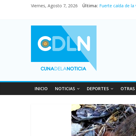
Vacaciones de invi
Viernes, Agosto 7, 2026
Última:
Fuerte caída de la
Central venció 1 a
La morosidad alca
Desde que asumió M
INICIO
NOTICIAS
DEPORTES
OTRAS 