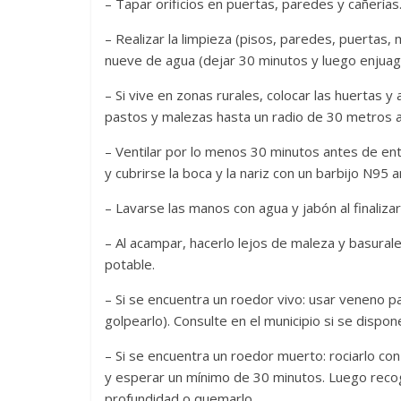
– Tapar orificios en puertas, paredes y cañerías
– Realizar la limpieza (pisos, paredes, puertas,
nueve de agua (dejar 30 minutos y luego enjuag
– Si vive en zonas rurales, colocar las huertas 
pastos y malezas hasta un radio de 30 metros al
– Ventilar por lo menos 30 minutos antes de en
y cubrirse la boca y la nariz con un barbijo N95 
– Lavarse las manos con agua y jabón al finaliza
– Al acampar, hacerlo lejos de maleza y basural
potable.
– Si se encuentra un roedor vivo: usar veneno p
golpearlo). Consulte en el municipio si se dispon
– Si se encuentra un roedor muerto: rociarlo co
y esperar un mínimo de 30 minutos. Luego reco
profundidad o quemarlo.