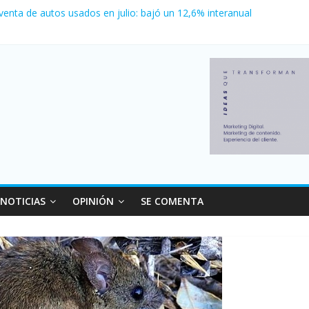
erno con más movimiento y consumo turístico: 4,6 millones de perso
 venta de autos usados en julio: bajó un 12,6% interanual
 0 al River de Coudet en el Monumental
nzó su nivel más alto en dos décadas y ya afecta a 400 mil deudores
ilei cerraron 41.000 kioscos: el sector denuncia crisis como en 200
NOTICIAS
OPINIÓN
SE COMENTA