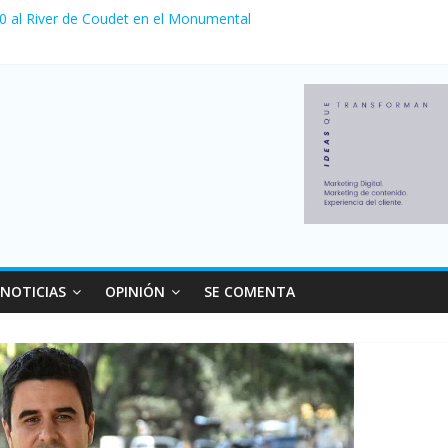
 0 al River de Coudet en el Monumental
nzó su nivel más alto en dos décadas y ya afecta a 400 mil deudores
ilei cerraron 41.000 kioscos: el sector denuncia crisis como en 200
erno con más movimiento y consumo turístico: 4,6 millones de perso
 venta de autos usados en julio: bajó un 12,6% interanual
NOTICIAS
OPINIÓN
SE COMENTA