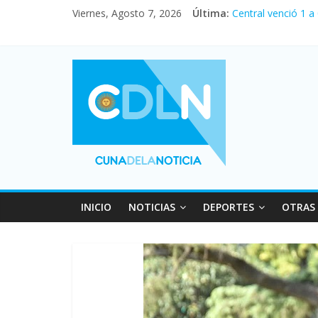
Viernes, Agosto 7, 2026
Última:
Central venció 1 a
La morosidad alca
Desde que asumió M
Vacaciones de invi
Fuerte caída de la
INICIO
NOTICIAS
DEPORTES
OTRAS 