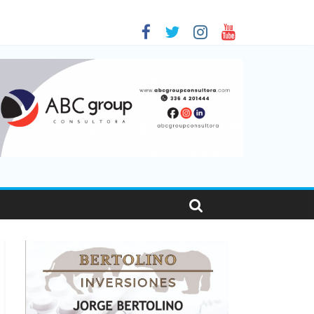
 en Santa Fe
1
nas viajaron por el país, un 5,9% más que en 2025