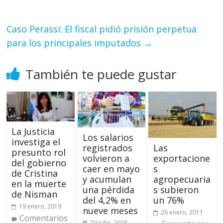
Caso Perassi: El fiscal pidió prisión perpetua
para los principales imputados
→
También te puede gustar
La Justicia
Los salarios
investiga el
registrados
Las
presunto rol
volvieron a
exportacione
del gobierno
caer en mayo
s
de Cristina
y acumulan
agropecuaria
en la muerte
una pérdida
s subieron
de Nisman
del 4,2% en
un 76%
19 enero, 2019
nueve meses
26 enero, 2011
Comentarios
20 julio, 2026