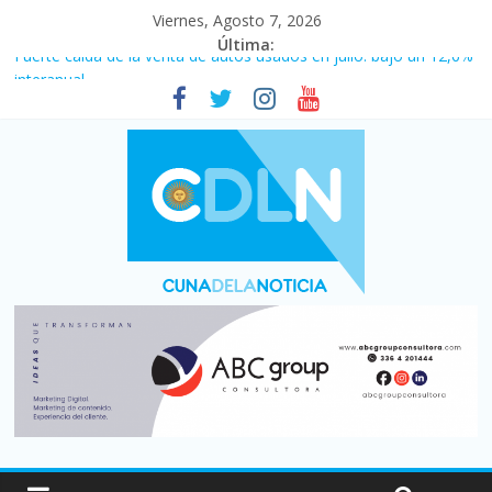
Viernes, Agosto 7, 2026
Última:
Fuerte caída de la venta de autos usados en julio: bajó un 12,6%
interanual
Central venció 1 a 0 al River de Coudet en el Monumental
La morosidad alcanzó su nivel más alto en dos décadas y ya
afecta a 400 mil deudores en Santa Fe
Desde que asumió Milei cerraron 41.000 kioscos: el sector
denuncia crisis como en 2001
Vacaciones de invierno con más movimiento y consumo
turístico: 4,6 millones de personas viajaron por el país, un 5,9%
más que en 2025