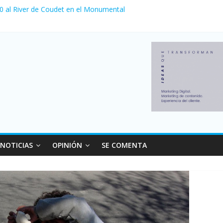
 0 al River de Coudet en el Monumental
nzó su nivel más alto en dos décadas y ya afecta a 400 mil deudores
ilei cerraron 41.000 kioscos: el sector denuncia crisis como en 200
erno con más movimiento y consumo turístico: 4,6 millones de perso
 venta de autos usados en julio: bajó un 12,6% interanual
NOTICIAS
OPINIÓN
SE COMENTA