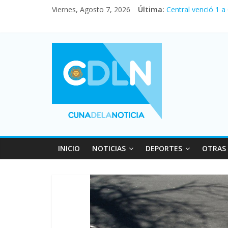
Viernes, Agosto 7, 2026
Última:
Central venció 1 a
La morosidad alca
Desde que asumió M
Vacaciones de invi
Fuerte caída de la
INICIO
NOTICIAS
DEPORTES
OTRAS 