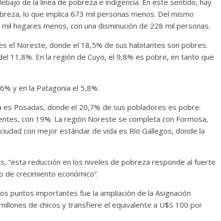
bajo de la línea de pobreza e indigencia. En este sentido, hay
breza, lo que implica 673 mil personas menos. Del mismo
58 mil hogares menos, con una disminución de 228 mil personas.
 es el Noreste, donde el 18,5% de sus habitantes son pobres.
el 11,8%. En la región de Cuyo, el 9,8% es pobre, en tanto que
,6% y en la Patagonia el 5,8%.
za es Posadas, donde el 20,7% de sus pobladores es pobre.
ientes, con 19%. La región Noreste se completa con Formosa,
 ciudad con mejor estándar de vida es Río Gallegos, donde la
is, “esta reducción en los niveles de pobreza responde al fuerte
o de crecimiento económico”.
los puntos importantes fue la ampliación de la Asignación
millones de chicos y transfiere el equivalente a U$S 100 por