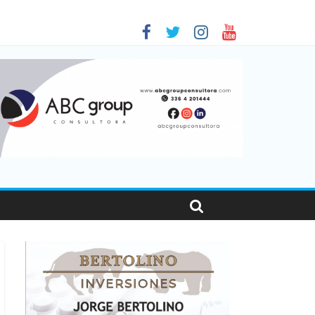
 en Santa Fe
1
nas viajaron por el país, un 5,9% más que en 2025