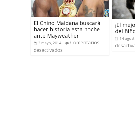
El Chino Maidana buscará
¡El mejo
hacer historia esta noche
del ñiñ
ante Mayweather
14 agost
Comentarios
3 mayo, 2014
desactiv
desactivados