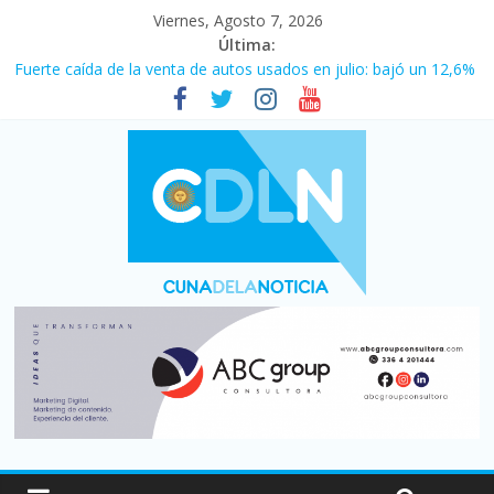
Viernes, Agosto 7, 2026
Última:
Vacaciones de invierno con más movimiento y consumo
turístico: 4,6 millones de personas viajaron por el país, un 5,9%
más que en 2025
Fuerte caída de la venta de autos usados en julio: bajó un 12,6%
interanual
Central venció 1 a 0 al River de Coudet en el Monumental
La morosidad alcanzó su nivel más alto en dos décadas y ya
afecta a 400 mil deudores en Santa Fe
Desde que asumió Milei cerraron 41.000 kioscos: el sector
denuncia crisis como en 2001