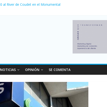
a 0 al River de Coudet en el Monumental
nzó su nivel más alto en dos décadas y ya afecta a 400 mil deudores
Milei cerraron 41.000 kioscos: el sector denuncia crisis como en 20
ierno con más movimiento y consumo turístico: 4,6 millones de perso
 venta de autos usados en julio: bajó un 12,6% interanual
NOTICIAS
OPINIÓN
SE COMENTA