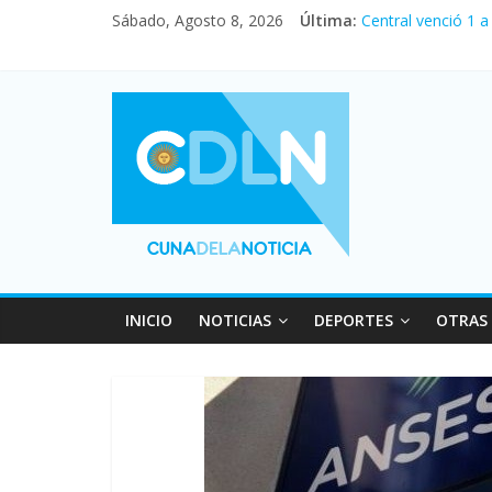
Sábado, Agosto 8, 2026
Última:
Central venció 1 
La morosidad alca
Desde que asumió 
Vacaciones de inv
Fuerte caída de la
INICIO
NOTICIAS
DEPORTES
OTRAS 