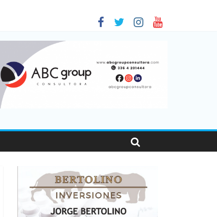
 en Santa Fe
01
nas viajaron por el país, un 5,9% más que en 2025