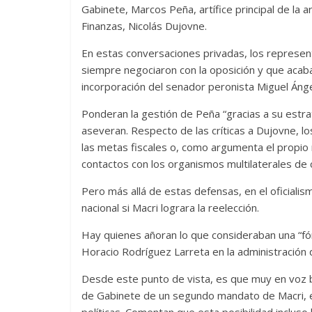
Gabinete, Marcos Peña, artífice principal de la a
Finanzas, Nicolás Dujovne.
En estas conversaciones privadas, los represent
siempre negociaron con la oposición y que acab
incorporación del senador peronista Miguel Áng
Ponderan la gestión de Peña “gracias a su estr
aseveran. Respecto de las críticas a Dujovne, 
las metas fiscales o, como argumenta el propio 
contactos con los organismos multilaterales de 
Pero más allá de estas defensas, en el oficialis
nacional si Macri lograra la reelección.
Hay quienes añoran lo que consideraban una “fó
Horacio Rodríguez Larreta en la administración
Desde este punto de vista, es que muy en voz ba
de Gabinete de un segundo mandato de Macri, en
políticas. Comentan que esta posibilidad inclus