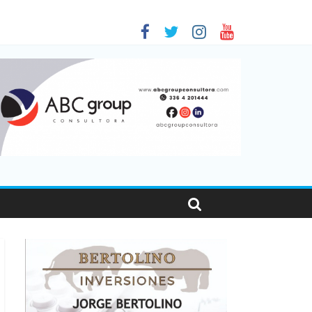
 en Santa Fe
1
nas viajaron por el país, un 5,9% más que en 2025