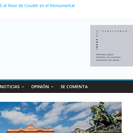
 0 al River de Coudet en el Monumental
nzó su nivel más alto en dos décadas y ya afecta a 400 mil deudores
ilei cerraron 41.000 kioscos: el sector denuncia crisis como en 200
erno con más movimiento y consumo turístico: 4,6 millones de perso
 venta de autos usados en julio: bajó un 12,6% interanual
NOTICIAS
OPINIÓN
SE COMENTA