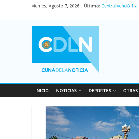
Viernes, Agosto 7, 2026
Última:
Central venció 1 a
La morosidad alca
Desde que asumió M
Vacaciones de invi
Fuerte caída de la
INICIO
NOTICIAS
DEPORTES
OTRAS 