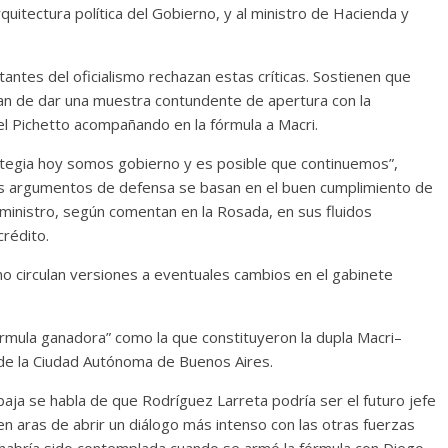
rquitectura política del Gobierno, y al ministro de Hacienda y
antes del oficialismo rechazan estas críticas. Sostienen que
an de dar una muestra contundente de apertura con la
el Pichetto acompañando en la fórmula a Macri.
ategia hoy somos gobierno y es posible que continuemos”,
los argumentos de defensa se basan en el buen cumplimiento de
ministro, según comentan en la Rosada, en sus fluidos
crédito.
mo circulan versiones a eventuales cambios en el gabinete
rmula ganadora” como la que constituyeron la dupla Macri–
 de la Ciudad Autónoma de Buenos Aires.
ja se habla de que Rodríguez Larreta podría ser el futuro jefe
 aras de abrir un diálogo más intenso con las otras fuerzas
o habría sido contemplada cuando se armó la fórmula con Diego