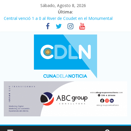
Sábado, Agosto 8, 2026
Última:
Central venció 1 a 0 al River de Coudet en el Monumental
La morosidad alcanzó su nivel más alto en dos décadas y ya
afecta a 400 mil deudores en Santa Fe
Desde que asumió Milei cerraron 41.000 kioscos: el sector
denuncia crisis como en 2001
Vacaciones de invierno con más movimiento y consumo
turístico: 4,6 millones de personas viajaron por el país, un 5,9%
más que en 2025
Fuerte caída de la venta de autos usados en julio: bajó un 12,6%
interanual