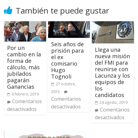
También te puede gustar
Seis años de
Por un
Llega una
prisión para
cambio en la
nueva misión
el ex
forma de
del FMI para
comisario
cálculo, más
reunirse con
Hugo
jubilados
Lacunza y los
Tognoli
pagarán
equipos de
27 octubre,
Ganancias
los
2015
candidatos
6 febrero, 2019
Comentarios
Comentarios
24 agosto, 2019
desactivados
desactivados
Comentarios
desactivados