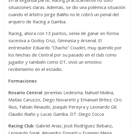
En la segunda parte, Racing prácticamente no tuvo
situaciones claras. Además, se dio una polémica situación
cuando el árbitro Jorge Baliño no le cobró un penal del
arquero de Racing a Gamba.
Racing, ahora con 13 puntos, venía de ganar en forma
sucesiva a Godoy Cruz, Gimnasia y Arsenal. El
entrenador Eduardo “Chacho” Coudet, muy querido por
los hinchas de Central por su pasado en el club como
jugador y también como DT, vivió un emotivo
recibimiento en el estadio.
Formaciones
Rosario Central
: Jeremías Ledesma; Nahuel Molina,
Matías Caruzzo, Diego Novaretti y Emanuel Brítez; Ciro
Rius, Fabián Rinaudo, Joaquín Pereyra y Leonardo Gil;
Claudio Riaño y Lucas Gamba. DT: Diego Cocca
Racing Club
: Gabriel Arias; José Rodríguez Bebanz,
Leonardo Sigali, Alejandro Donatti y Eugenio Mena;