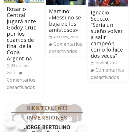
Rosario
Martino:
Ignacio
Central
«Messi no se
Scocco:
jugará ante
baja de los
“Sería un
Godoy Cruz
amistosos»
sueño volver
por los
a salir
4 agosto, 2015
cuartos de
campeón,
Comentarios
final de la
como lo hice
desactivados
Copa
dos veces”
Argentina
28 abril, 2017
23 octubre,
Comentarios
2017
desactivados
Comentarios
desactivados