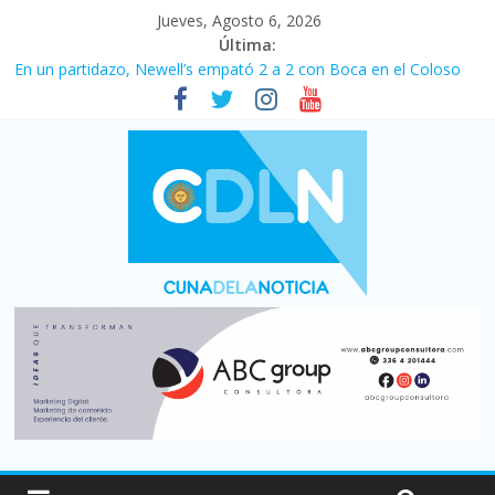
Jueves, Agosto 6, 2026
Última:
En un partidazo, Newell’s empató 2 a 2 con Boca en el Coloso
del Parque
Vacaciones de invierno con más movimiento y consumo
turístico: 4,6 millones de personas viajaron por el país, un 5,9%
más que en 2025
Fuerte caída de la venta de autos usados en julio: bajó un 12,6%
interanual
Central venció 1 a 0 al River de Coudet en el Monumental
Pullaro mejora sus relaciones con el Gobierno nacional