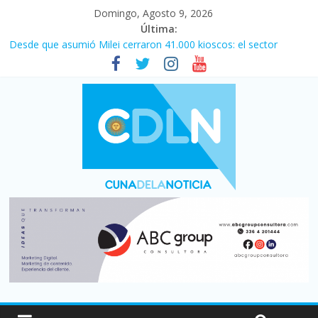
Domingo, Agosto 9, 2026
Última:
Desde que asumió Milei cerraron 41.000 kioscos: el sector
denuncia crisis como en 2001
El agro argentino logró un récord histórico de exportaciones en
el primer semestre de 2026
Duelo internacional: Falleció Jorge Messi, el papá de Leo
Central se despertó y selló una victoria con remontada incluida
por 2 a 1 ante Aldosivi
La morosidad alcanzó su nivel más alto en dos décadas y ya
afecta a 400 mil deudores en Santa Fe