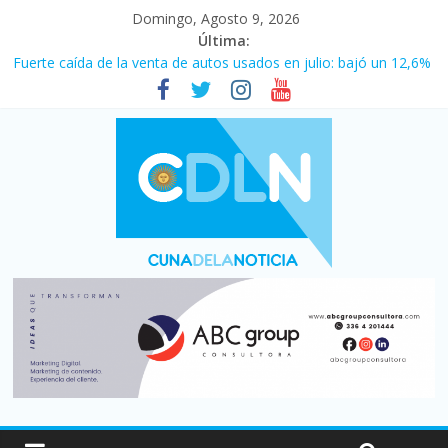
Domingo, Agosto 9, 2026
Última:
Fuerte caída de la venta de autos usados en julio: bajó un 12,6%
interanual
El agro argentino logró un récord histórico de exportaciones en
el primer semestre de 2026
La morosidad alcanzó su nivel más alto en dos décadas y ya
afecta a 400 mil deudores en Santa Fe
Desde que asumió Milei cerraron 41.000 kioscos: el sector
denuncia crisis como en 2001
Vacaciones de invierno con más movimiento y consumo
turístico: 4,6 millones de personas viajaron por el país, un 5,9%
más que en 2025