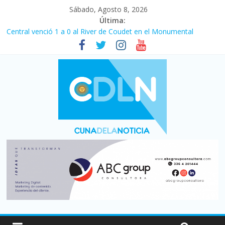
Sábado, Agosto 8, 2026
Última:
Central venció 1 a 0 al River de Coudet en el Monumental
La morosidad alcanzó su nivel más alto en dos décadas y ya
afecta a 400 mil deudores en Santa Fe
Desde que asumió Milei cerraron 41.000 kioscos: el sector
denuncia crisis como en 2001
Vacaciones de invierno con más movimiento y consumo
turístico: 4,6 millones de personas viajaron por el país, un 5,9%
más que en 2025
Fuerte caída de la venta de autos usados en julio: bajó un 12,6%
interanual