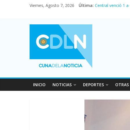
Viernes, Agosto 7, 2026
Última:
Central venció 1 a
La morosidad alca
Desde que asumió M
Vacaciones de invi
Fuerte caída de la
INICIO
NOTICIAS
DEPORTES
OTRAS 