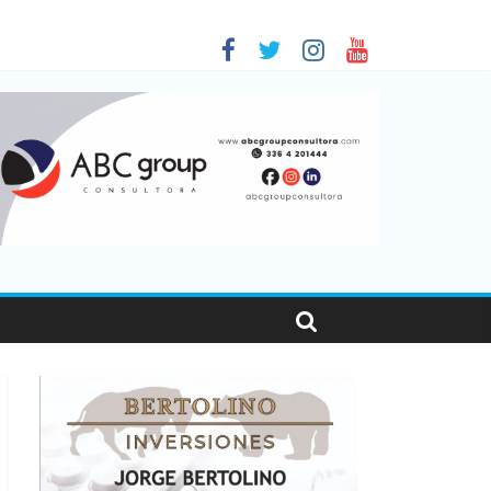
 en Santa Fe
1
nas viajaron por el país, un 5,9% más que en 2025