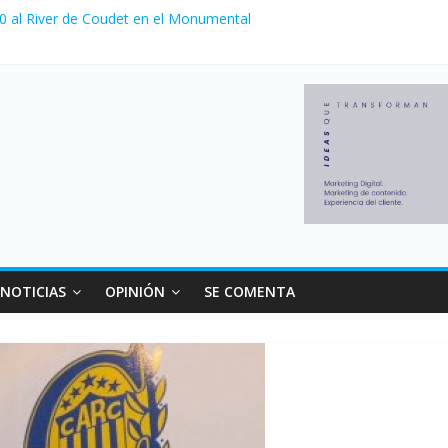
 0 al River de Coudet en el Monumental
nzó su nivel más alto en dos décadas y ya afecta a 400 mil deudores
ilei cerraron 41.000 kioscos: el sector denuncia crisis como en 200
erno con más movimiento y consumo turístico: 4,6 millones de perso
 venta de autos usados en julio: bajó un 12,6% interanual
NOTICIAS
OPINIÓN
SE COMENTA