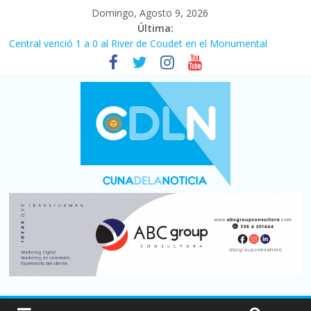
Domingo, Agosto 9, 2026
Última:
Central venció 1 a 0 al River de Coudet en el Monumental
La morosidad alcanzó su nivel más alto en dos décadas y ya
afecta a 400 mil deudores en Santa Fe
Desde que asumió Milei cerraron 41.000 kioscos: el sector
denuncia crisis como en 2001
Vacaciones de invierno con más movimiento y consumo
turístico: 4,6 millones de personas viajaron por el país, un 5,9%
más que en 2025
Fuerte caída de la venta de autos usados en julio: bajó un 12,6%
interanual